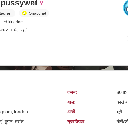
pussywet
stagram
Snapchat
united kingdom
डकास्ट: 1 घंटा पहले
वजन:
90 lb
बाल:
काले ब
ngdom, london
आखें:
भूरी
एं, युगल, ट्रांस
नृजातियता:
गोरी/क