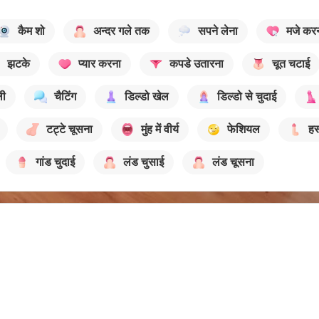
कैम शो
अन्दर गले तक
सपने लेना
मजे कर
झटके
प्यार करना
कपडे उतारना
चूत चटाई
ली
चैटिंग
डिल्डो खेल
डिल्डो से चुदाई
टट्टे चूसना
मुंह में वीर्य
फेशियल
हस
गांड चुदाई
लंड चुसाई
लंड चूसना