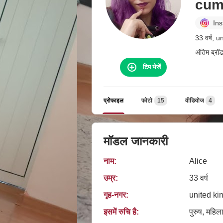
cum
In
33 वर्ष, 
अंतिम ब्रॉ
टिप भेजें
प्रोफाइल
फोटो
15
वीडियोज
4
मॉडल जानकारी
नाम:
Alice
उम्र:
33 वर्ष
गृह‑नगर:
united ki
इसमें रुचि है:
पुरुष, महिला