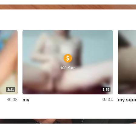
100 टोकन
3:21
1:59
my
my squi
38
44