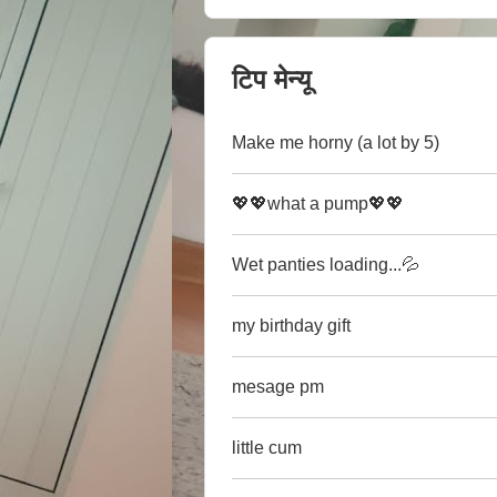
टिप मेन्यू
Make me horny (a lot by 5)
💖💖what a pump💖💖
Wet panties loading...💦
my birthday gift
mesage pm
little cum