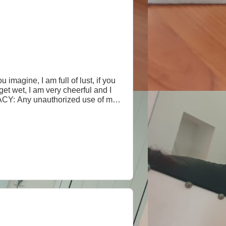
u imagine, I am full of lust, if you
get wet, I am very cheerful and I
ess written consent. Any act to
iolation of privacy and subject to