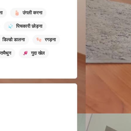
ना
उंगली करना
पिचकारी छोड़ना
डिल्डो डालना
रगड़ना
्तमैथुन
गुदा खेल