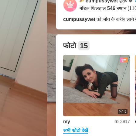
cumpussywet
यूरोप की
मॉडल फिलहाल
546 स्थान
(110
cumpussywet
को जीत के करीब लाने 
फोटो
15
मुफ्त
5
my
3917
सभी फोटो देखें