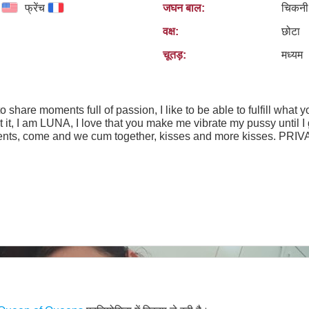
फ्रेंच
जघन बाल:
चिकनी
वक्ष:
छोटा
चूतड़:
मध्यम
o share moments full of passion, I like to be able to fulfill what yo
 it, I am LUNA, I love that you make me vibrate my pussy until I 
 we cum together, kisses and more kisses. PRIVACY: Any unauthorized use of my
n any form, now or in the future, is not permitted without my expr
he use of my images, profile, videos or audio, in any form, is a v
ok you read?
ou?