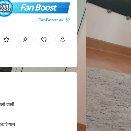
Fan Boost
FanBoost क्या है?
ालों वाली
ोकेशियान