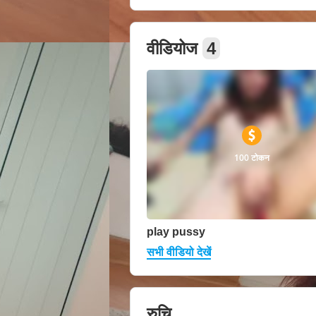
वीडियोज
4
100 टोकन
play pussy
सभी वीडियो देखें
रुचि