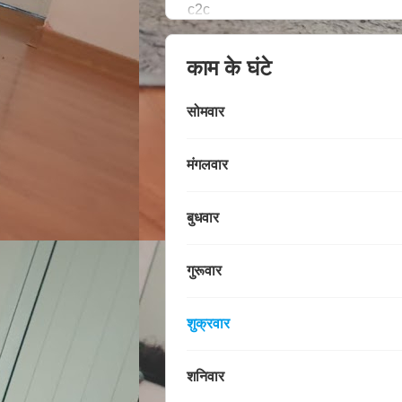
c2c
काम के घंटे
सोमवार
मंगलवार
बुधवार
गुरूवार
शुक्रवार
शनिवार