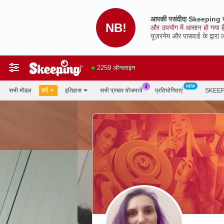
आपकी पसंदीदा Skeeping को
NB!
और उपयोग में आसान हो गया है
यूज़रनेम और पासवर्ड के द्वारा 
2259 ऑनलाइन
सभी मॉडल
वर्ग
इतिहास
सभी प्रचार योजनायें
प्रतियोगिताएं
SKEEP