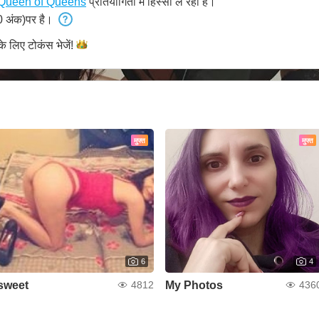
Queen of Queens
प्रतियोगिता में हिस्सा ले रही है।
 अंक)पर है।
के लिए टोकंस
भेजें!
मुफ्त
मुफ्त
6
4
sweet
My Photos
4812
436