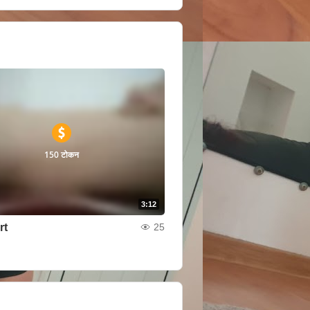
150 टोकन
3:12
rt
25