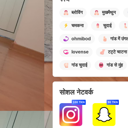
ब्लोविंग
मुखमैथुन
चमकना
चुदाई
ohmibod
गांड में उंग
lovense
टट्टे चाटना
गांड चुदाई
गांड से मुंह
सोशल नेटवर्क
100 TKN
90 TKN