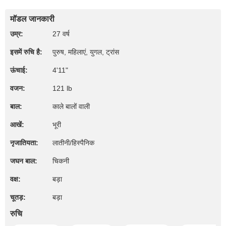
मॉडल जानकारी
उम्र:
27 वर्ष
इसमें रुचि है:
पुरुष, महिलाएं, युगल, ट्रांस
ऊंचाई:
4'11"
वजन:
121 lb
बाल:
काले बालों वाली
आखें:
भूरी
नृजातियता:
लातीनी/हिस्पैनिक
जघन बाल:
चिकनी
वक्ष:
बड़ा
चूतड़:
बड़ा
रुचि