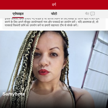
Samyhota
वर्ग
Skeeping अपडेट किया गया है!
साइट में अब बिल्कुल नया डिज़ाइन है, और
NB!
टोकन पहले से बहुत सस्ते हो गए हैं!
प्रोफाइल
फोटो
चैट
इसके अलावा, हमारे हजारों नए मॉडल हैं जो आपसे मिलने के लिए बेसब्र हैं!
अपने खाते में लॉग इन
करने के लिए अपने मौजूदा उपयोगकर्ता नाम और पासवर्ड का उपयोग करें। यदि आवश्यक हो, तो
पासवर्ड रिकवरी फ़ॉर्म का उपयोग करें या हमारी सहायता टीम से संपर्क करें।
Samyhota