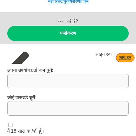
यहाँ रिसेट/पुनर्व्यवस्थित करें
खाता नहीं है?
पंजीकरण
साइन अप
लॉग‑इन
अपना उपयोगकर्ता नाम चुनें:
कोई पासवर्ड चुनें:
मैं 18 साल का/की हूँ।