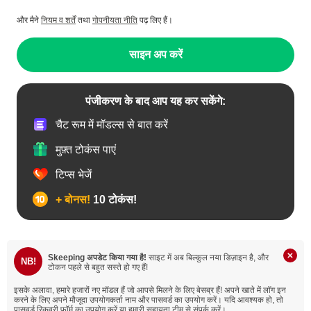
और मैने
नियम व शर्तें
तथा
गोपनीयता नीति
पढ़ लिए हैं।
साइन अप करें
पंजीकरण के बाद आप यह कर सकेंगे:
चैट रूम में मॉडल्स से बात करें
मुफ़्त टोकंस पाएं
टिप्स भेजें
+ बोनस!
10 टोकंस!
Skeeping अपडेट किया गया है!
साइट में अब बिल्कुल नया डिज़ाइन है, और
NB!
टोकन पहले से बहुत सस्ते हो गए हैं!
इसके अलावा, हमारे हजारों नए मॉडल हैं जो आपसे मिलने के लिए बेसब्र हैं!
अपने खाते में लॉग इन
करने के लिए अपने मौजूदा उपयोगकर्ता नाम और पासवर्ड का उपयोग करें। यदि आवश्यक हो, तो
पासवर्ड रिकवरी फ़ॉर्म का उपयोग करें या हमारी सहायता टीम से संपर्क करें।