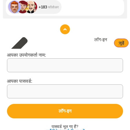
+183
फॉलोअर
लॉग‑इन
जुडें
आपका उपयोगकर्ता नाम:
आपका पासवर्ड:
लॉग‑इन
पासवर्ड भूल गए हैं?