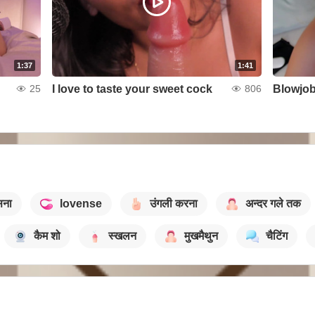
1:37
1:41
I love to taste your sweet cock
Blowjo
25
806
सना
lovense
उंगली करना
अन्दर गले तक
कैम शो
स्खलन
मुखमैथुन
चैटिंग