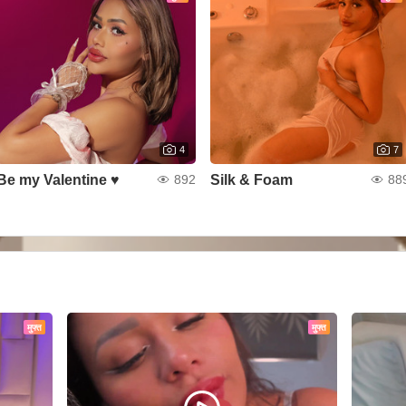
4
7
Be my Valentine ♥
Silk & Foam
892
88
मुफ्त
मुफ्त