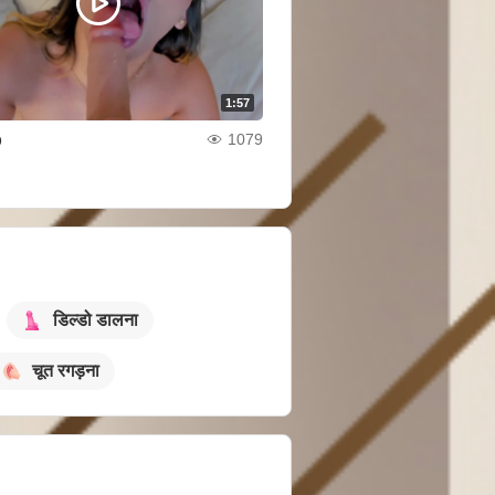
1:57
b
1079
डिल्डो डालना
चूत रगड़ना