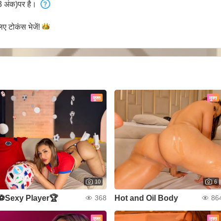
 अंक)पर है।
लिए टोकंस
भेजें!
मुफ्त
मुफ्त
10
6
⚽Sexy Player🏆
Hot and Oil Body
368
86
मुफ्त
मुफ्त