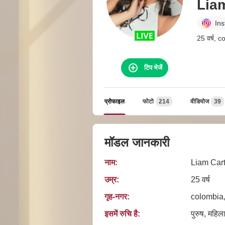
Lia
In
25 वर्ष, 
टिप भेजें
प्रोफाइल
फोटो
214
वीडियोज
39
मॉडल जानकारी
नाम:
Liam Cart
उम्र:
25 वर्ष
गृह‑नगर:
colombia,
इसमें रुचि है:
पुरुष, महिला