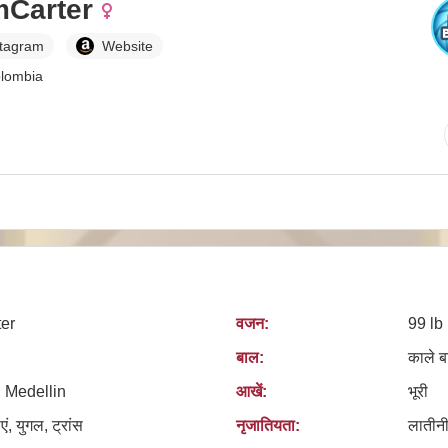
mCarter
stagram
Website
colombia
er
वजन:
99 lb
बाल:
काले ब
 Medellin
आखें:
भूरी
एं, युगल, ट्रांस
नृजातियता:
लातीनी