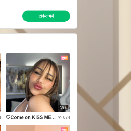
टोकंस भेजें
मुफ्त
6
🤍Come on KISS ME 🖤
4
874
मुफ्त