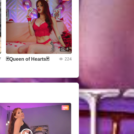
8
🃏Queen of Hearts🃏
7
224
मुफ्त