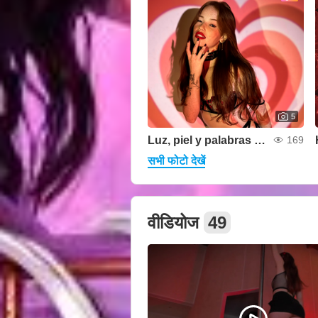
5
Luz, piel y palabras prohibidas
169
सभी फोटो देखें
वीडियोज
49