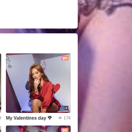
मुफ्त
4
My Valentines day 🌹
8
176
मुफ्त