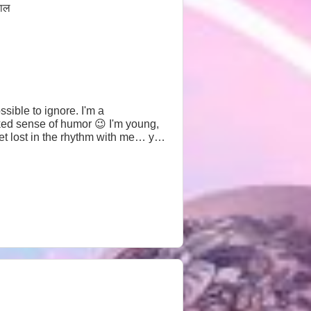
बाल
sible to ignore. I'm a
ked sense of humor 😉 I'm young,
et lost in the rhythm with me… you