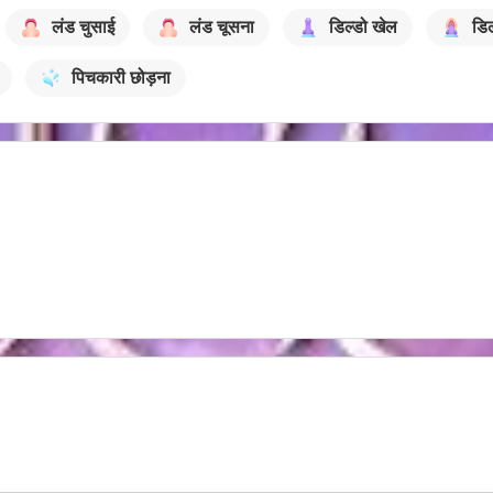
लंड चुसाई
लंड चूसना
डिल्डो खेल
डिल
पिचकारी छोड़ना