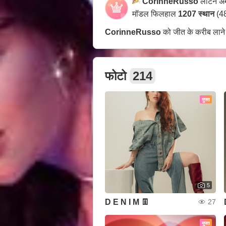
CorinneRusso
लैटिन अ
मॉडल फिलहाल
1207 स्थान
(48
CorinneRusso
को जीत के करीब लाने
फोटो
214
मुफ्त
5
D E N I M 👖
27
मुफ्त