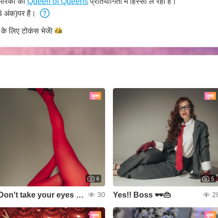
मेरिका की
Queen of Queens
प्रतियोगिता में हिस्सा ले रही है।
 अंक)पर है।
 के लिए टोकंस
भेजें!
मुफ्त
मुफ्त
6
5
Don't take your eyes off me 🧨
Yes!! Boss 🕶👜
30
2
मुफ्त
मुफ्त