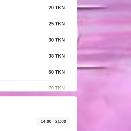
20 TKN
25 TKN
30 TKN
38 TKN
60 TKN
70 TKN
14:00 - 21:00