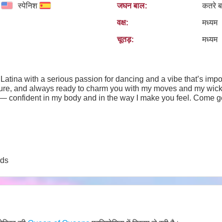
स्पेनिश
जघन बाल:
कतरे 
वक्ष:
मध्यम
चूतड़:
मध्यम
 Latina with a serious passion for dancing and a vibe that’s impos
ature, and always ready to charm you with my moves and my wic
y — confident in my body and in the way I make you feel. Come g
rds