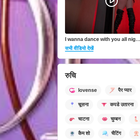
I wanna dance with you all night
सभी वीडियो देखें
रुचि
lovense
पैर प्यार
चूसना
कपडे उतारना
चाटना
चुम्बन
कैम शो
चैटिंग