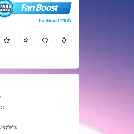
Fan Boost
FanBoost क्या है?
b
ाल
/हिस्पैनिक