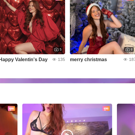
5
6
Happy Valentin's Day
merry christmas
135
18
मुफ्त
मुफ्त