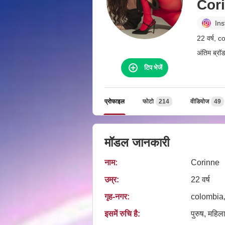
Cor
In
22 वर्ष, 
अंतिम ब्रॉ
टिप भेजें
प्रोफाइल
फोटो
214
वीडियोज
49
मॉडल जानकारी
नाम:
Corinne
उम्र:
22 वर्ष
गृह‑नगर:
colombia,
इसमें रुचि है:
पुरुष, महिला