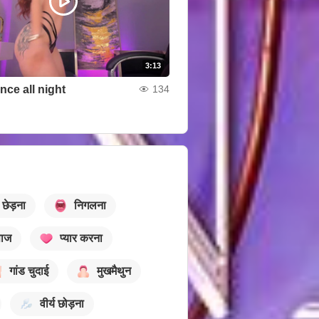
3:13
nce all night
134
छेड़ना
निगलना
ाज
प्यार करना
गांड चुदाई
मुखमैथुन
वीर्य छोड़ना