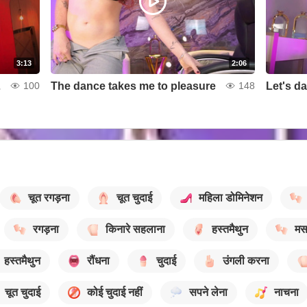
3:13
2:06
 long
The dance takes me to pleasure
Let's da
100
148
चूत रगड़ना
चूत चुदाई
महिला डोमिनेशन
रगड़ना
किनारे सहलाना
हस्तमैथुन
मस
हस्तमैथुन
रौंधना
चुदाई
उंगली करना
चूत चुदाई
कोई चुदाई नहीं
सपने लेना
नाचना